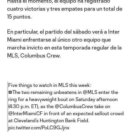
Hasta el momento, el equipo ha registrado
cuatro victorias y tres empates para un total de
15 puntos.
En particular, el partido del sábado verá a Inter
Miami enfrentarse al único otro equipo que
marcha invicto en esta temporada regular de la
MLS, Columbus Crew.
Five things to watch in MLS this week:
⚽️The two remaining unbeatens in
@MLS
enter the
ring for a heavyweight bout on Saturday afternoon
(4:30 p.m. ET), as the
@ColumbusCrew
take on
@InterMiamiCF
in front of an expected sellout crowd
at Cleveland’s Huntington Bank Field.
pic.twitter.com/PoLC9GJjnx