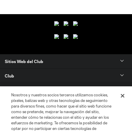
Sitios Web del Club
Club
Tickets
Nosotros y nuestros socios terceros utilizamos cookies,
píxeles, balizas web y otras tecnologías de seguimiento
News
para diversos fines, como hacer que el sitio web funcione
como se pretende, mejorar la navegación del sitio,
entender cómo te relacionas con el sitio y ayudar en los
MLSSOCCER.COM
esfuerzos de marketing. Te ofrecemos la posibilidad de
optar por no participar en ciertas tecnologías de