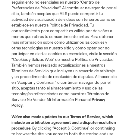
seguimiento no esenciales en nuestro "Centro de
Preferencias de Privacidad". Al continuar navegando por el
sitio, también aceptas que MLS puede compartir tu
actividad de visualización de videos con terceros como se
establece en nuestra Política de Privacidad. Tu
consentimiento para compartir es válido por dos años a
menos que retires tu consentimiento antes. Para obtener
más información sobre cómo utilizamos las cookies y
otras tecnologías en nuestro sitio y cómo optar por no
Terminos de servicio
Politica de privacidad
participar en ciertas cookies no esenciales, visita la sección
Do Not Sell or Share My Personal Information
Cookies Settings
“Cookies y Balizas Web” de nuestra Política de Privacidad
También hemos realizado actualizaciones a nuestros
©2026 MLS. The Major League Soccer and MLS name and shield are
registered trademarks of Major League Soccer, L.L.C. (“MLS”). The names
Términos de Servicio que incluyen un acuerdo de arbitraje
and logos of MLS teams are registered and/or common law trademarks of
y un procedimiento de resolución de disputas. Al hacer clic
MLS or are used with the permission of their owners. Any unauthorized use
en “Aceptar y Continuar” o continuar navegando por el
is forbidden.
sitio, aceptas tanto el almacenamiento y uso de las
tecnologías referenciadas como nuestros Términos de
Servicio No Vender Mi Información Personal
Privacy
Policy
.
We’ve also made updates to our
Terms of Service
, which
include an arbitration agreement and a dispute resolution
procedure.
By clicking “Accept & Continue” or continuing
to browse the site, you agree to both the storing and use