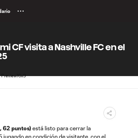
dario
mi CF visita a Nashville FC en el
25
M
, 62 puntos)
está listo para cerrar la
jugando en condición de visitante, con el