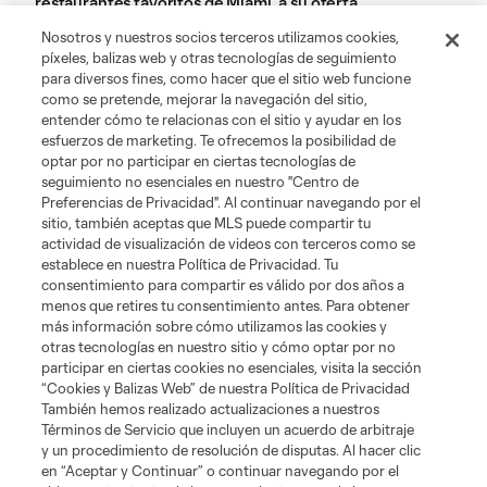
restaurantes favoritos de Miami, a su oferta
gastronómica para los días de partido, y amplía la
Nosotros y nuestros socios terceros utilizamos cookies,
presencia de La Birra Bar
píxeles, balizas web y otras tecnologías de seguimiento
para diversos fines, como hacer que el sitio web funcione
Suárez nombrado al Equipo de la Jornada de la MLS
como se pretende, mejorar la navegación del sitio,
entender cómo te relacionas con el sitio y ayudar en los
esfuerzos de marketing. Te ofrecemos la posibilidad de
optar por no participar en ciertas tecnologías de
seguimiento no esenciales en nuestro "Centro de
Preferencias de Privacidad". Al continuar navegando por el
sitio, también aceptas que MLS puede compartir tu
actividad de visualización de videos con terceros como se
establece en nuestra Política de Privacidad. Tu
consentimiento para compartir es válido por dos años a
menos que retires tu consentimiento antes. Para obtener
más información sobre cómo utilizamos las cookies y
Sitios Web del Club
otras tecnologías en nuestro sitio y cómo optar por no
participar en ciertas cookies no esenciales, visita la sección
Club
“Cookies y Balizas Web” de nuestra Política de Privacidad
También hemos realizado actualizaciones a nuestros
Términos de Servicio que incluyen un acuerdo de arbitraje
Tickets
y un procedimiento de resolución de disputas. Al hacer clic
en “Aceptar y Continuar” o continuar navegando por el