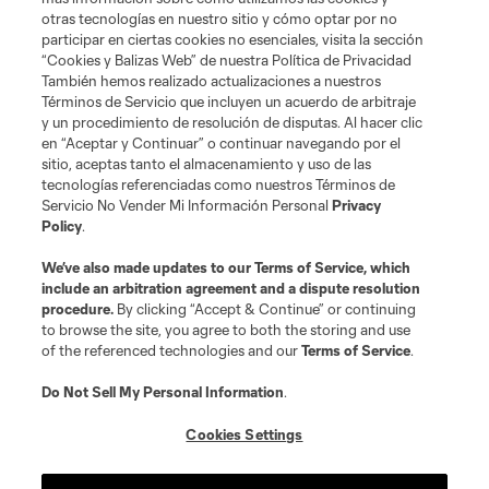
otras tecnologías en nuestro sitio y cómo optar por no
participar en ciertas cookies no esenciales, visita la sección
“Cookies y Balizas Web” de nuestra Política de Privacidad
También hemos realizado actualizaciones a nuestros
Términos de Servicio que incluyen un acuerdo de arbitraje
Terminos de servicio
Politica de privacidad
y un procedimiento de resolución de disputas. Al hacer clic
Do Not Sell or Share My Personal Information
Cookies Settings
en “Aceptar y Continuar” o continuar navegando por el
©2026 MLS. The Major League Soccer and MLS name and shield are
sitio, aceptas tanto el almacenamiento y uso de las
registered trademarks of Major League Soccer, L.L.C. (“MLS”). The names
tecnologías referenciadas como nuestros Términos de
and logos of MLS teams are registered and/or common law trademarks of
Servicio No Vender Mi Información Personal
Privacy
MLS or are used with the permission of their owners. Any unauthorized use
Policy
.
is forbidden.
We’ve also made updates to our
Terms of Service
, which
include an arbitration agreement and a dispute resolution
procedure.
By clicking “Accept & Continue” or continuing
to browse the site, you agree to both the storing and use
of the referenced technologies and our
Terms of Service
.
Do Not Sell My Personal Information
.
Cookies Settings