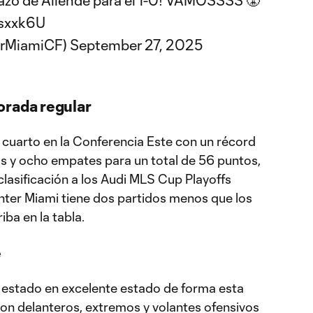
azo de Allende para el 1-0! VAMOSSSS 😤
7sxxk6U
erMiamiCF)
September 27, 2025
orada regular
 cuarto en la Conferencia Este con un récord
tas y ocho empates para un total de 56 puntos,
lasificación a los Audi MLS Cup Playoffs
ter Miami tiene dos partidos menos que los
iba en la tabla.
e
a estado en excelente estado de forma esta
on delanteros, extremos y volantes ofensivos