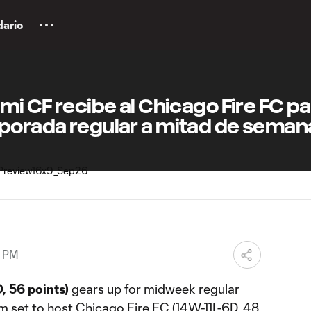
dario
ami CF recibe al Chicago Fire FC p
mporada regular a mitad de seman
8 PM
, 56 points)
gears up for midweek regular
m set to host Chicago Fire FC (14W-11L-6D, 48