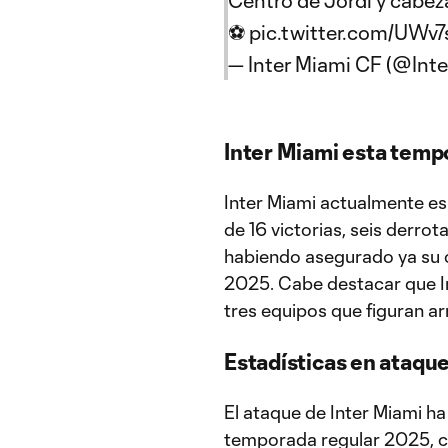
Centro de Jordi y cabez
⚽️
pic.twitter.com/UWv
— Inter Miami CF (@Int
Inter Miami esta temp
Inter Miami actualmente es
de 16 victorias, seis derro
habiendo asegurado ya su c
2025. Cabe destacar que In
tres equipos que figuran arr
Estadísticas en ataqu
El ataque de Inter Miami h
temporada regular 2025, c