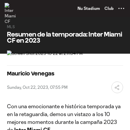
TENT
Nu Stadium
Club
MLS
Resumen de la temporada: Inter Miami
CF en 2023
Mauricio Venegas
Sunday, Oct 22, 2023, 07:55 PM
Con una emocionante e histórica temporada ya
en la retaguardia, demos un vistazo a los 10
mejores momentos durante la campaña 2023
de
Inter Miami CF
.