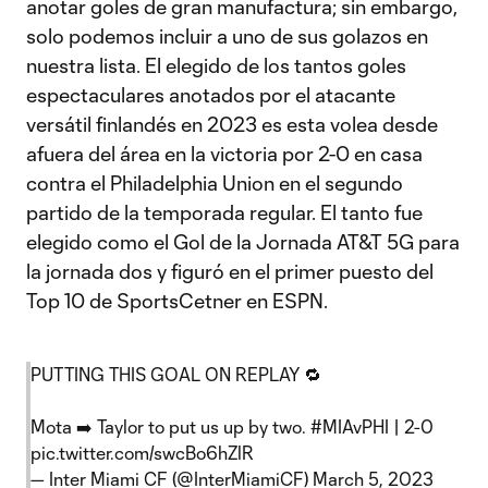
anotar goles de gran manufactura; sin embargo,
solo podemos incluir a uno de sus golazos en
nuestra lista. El elegido de los tantos goles
espectaculares anotados por el atacante
versátil finlandés en 2023 es esta volea desde
afuera del área en la victoria por 2-0 en casa
contra el Philadelphia Union en el segundo
partido de la temporada regular. El tanto fue
elegido como el Gol de la Jornada AT&T 5G para
la jornada dos y figuró en el primer puesto del
Top 10 de SportsCetner en ESPN.
PUTTING THIS GOAL ON REPLAY 🔁
Mota ➡️ Taylor to put us up by two.
#MIAvPHI
| 2-0
pic.twitter.com/swcBo6hZlR
— Inter Miami CF (@InterMiamiCF)
March 5, 2023