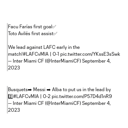
Facu Farías first goal✅
Toto Avilés first assist✅
We lead against LAFC early in the
match!
#LAFCvMIA
| 0-1
pic.twitter.com/YKssE3sSwk
— Inter Miami CF (@InterMiamiCF)
September 4,
2023
Busquets➡️ Messi ➡️ Alba to put us in the lead by
2️⃣
#LAFCvMIA
| 0-2
pic.twitter.com/P57D4d1nR9
— Inter Miami CF (@InterMiamiCF)
September 4,
2023