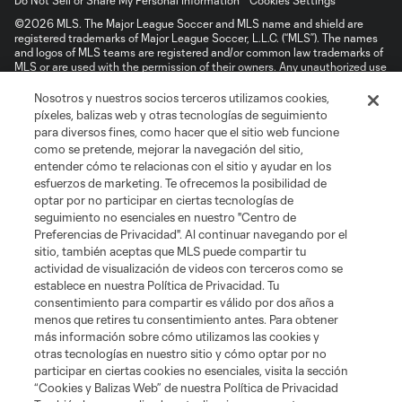
Do Not Sell or Share My Personal Information
Cookies Settings
©2026 MLS. The Major League Soccer and MLS name and shield are
registered trademarks of Major League Soccer, L.L.C. (“MLS”). The names
and logos of MLS teams are registered and/or common law trademarks of
MLS or are used with the permission of their owners. Any unauthorized use
is forbidden.
Nosotros y nuestros socios terceros utilizamos cookies,
píxeles, balizas web y otras tecnologías de seguimiento
para diversos fines, como hacer que el sitio web funcione
como se pretende, mejorar la navegación del sitio,
entender cómo te relacionas con el sitio y ayudar en los
esfuerzos de marketing. Te ofrecemos la posibilidad de
optar por no participar en ciertas tecnologías de
seguimiento no esenciales en nuestro "Centro de
Preferencias de Privacidad". Al continuar navegando por el
sitio, también aceptas que MLS puede compartir tu
actividad de visualización de videos con terceros como se
establece en nuestra Política de Privacidad. Tu
consentimiento para compartir es válido por dos años a
menos que retires tu consentimiento antes. Para obtener
más información sobre cómo utilizamos las cookies y
otras tecnologías en nuestro sitio y cómo optar por no
participar en ciertas cookies no esenciales, visita la sección
“Cookies y Balizas Web” de nuestra Política de Privacidad