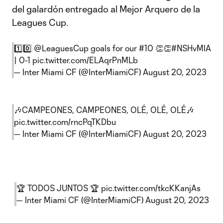
del galardón entregado al Mejor Arquero de la
Leagues Cup.
1️⃣0️⃣
@LeaguesCup
goals for our #10 👏👏
#NSHvMIA
| 0-1
pic.twitter.com/ELAqrPnMLb
— Inter Miami CF (@InterMiamiCF)
August 20, 2023
🎶CAMPEONES, CAMPEONES, OLÉ, OLÉ, OLÉ🎶
pic.twitter.com/rncPqTKDbu
— Inter Miami CF (@InterMiamiCF)
August 20, 2023
🏆 TODOS JUNTOS 🏆
pic.twitter.com/tkcKKanjAs
— Inter Miami CF (@InterMiamiCF)
August 20, 2023