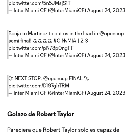
pic.twitter.com/5n5JMsjS1T
— Inter Miami CF (@InterMiamiCF)
August 24, 2023
Benja to Martinez to put us in the lead in
@opencup
semi final! 👏👏👏👏
#CINvMIA
| 2-3
pic.twitter.com/pN78p0ngFF
— Inter Miami CF (@InterMiamiCF)
August 24, 2023
🚀 NEXT STOP:
@opencup
FINAL 🚀
pic.twitter.com/D197g1rTRM
— Inter Miami CF (@InterMiamiCF)
August 24, 2023
Golazo de Robert Taylor
Pareciera que Robert Taylor solo es capaz de