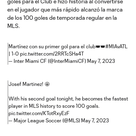
goles para el Club e hizo historia al convertirse
en el jugador que más rápido alcanzó la marca
de los 100 goles de temporada regular en la
MLS.
Martínez con su primer gol para el club👑👑
#MIAvATL
| 1-0
pic.twitter.com/2RRTcSHa4T
— Inter Miami CF (@InterMiamiCF)
May 7, 2023
Josef Martinez! 🤩
With his second goal tonight, he becomes the fastest
player in MLS history to score 100 goals.
pic.twitter.com/KTotRxyEzF
— Major League Soccer (@MLS)
May 7, 2023