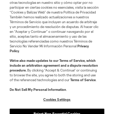
otras tecnologías en nuestro sitio y cómo optar por no
participar en ciertas cookies no esenciales, visita la sección
“Cookies y Balizas Web” de nuestra Política de Privacidad
También hemos realizado actualizaciones a nuestros
Términos de Servicio que incluyen un acuerdo de arbitraje
y un procedimiento de resolución de disputas. Al hacer clic
en “Aceptar y Continuar” o continuar navegando por el
sitio, aceptas tanto el almacenamiento y uso de las
Terminos de servicio
tecnologías referenciadas como nuestros Términos de
Politica de privacidad
Servicio No Vender Mi Información Personal
Privacy
Do Not Sell or Share My Personal Information
Cookies Settings
Policy
.
©2026 MLS. The Major League Soccer and MLS name and shield are
registered trademarks of Major League Soccer, L.L.C. (“MLS”). The names
We’ve also made updates to our
Terms of Service
, which
and logos of MLS teams are registered and/or common law trademarks of
include an arbitration agreement and a dispute resolution
MLS or are used with the permission of their owners. Any unauthorized use
is forbidden.
procedure.
By clicking “Accept & Continue” or continuing
to browse the site, you agree to both the storing and use
of the referenced technologies and our
Terms of Service
.
Do Not Sell My Personal Information
.
Cookies Settings
Reject Non-Essential Cookies