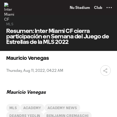
TENT
Nu Stadium
Club
MLS
Resumen: Inter Miami CF cierra
participación en Semana del Juego de
Estrellas de la MLS 2022
Mauricio Venegas
Thursday, Aug 11, 2022, 04:22 AM
Mauricio Venegas
MLS
ACADEMY
ACADEMY NEWS
DEANDRE YEDLIN
BENJAMIN CREMASCHI