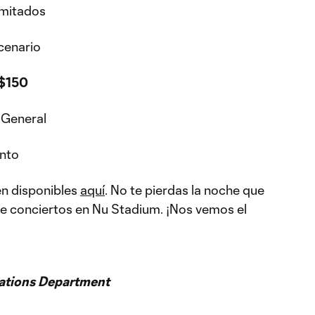
imitados
scenario
 $150
 General
nto
én disponibles
aquí
. No te pierdas la noche que
 de conciertos en Nu Stadium. ¡Nos vemos el
ations Department