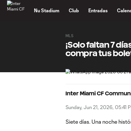
TENT
Nu Stadium
Club
Entradas
Calen
MLS
¡Solo faltan 7 dí
compra tus bole
Inter Miami CF Commun
Sunday, Jun 21, 2026, 05:41 
Siete días. Una noche histó