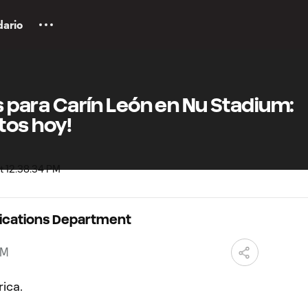
dario
as para Carín León en Nu Stadium:
tos hoy!
ications Department
PM
rica.