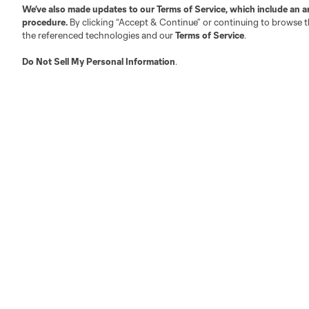
We’ve also made updates to our
Terms of Service
, which include an a
procedure.
By clicking “Accept & Continue” or continuing to browse th
the referenced technologies and our
Terms of Service
.
Do Not Sell My Personal Information
.