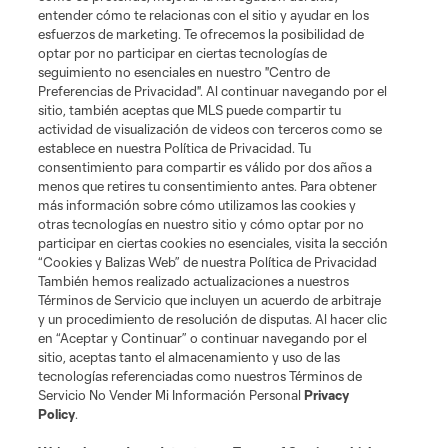
entender cómo te relacionas con el sitio y ayudar en los
esfuerzos de marketing. Te ofrecemos la posibilidad de
News
optar por no participar en ciertas tecnologías de
seguimiento no esenciales en nuestro "Centro de
Preferencias de Privacidad". Al continuar navegando por el
MLSSOCCER.COM
sitio, también aceptas que MLS puede compartir tu
actividad de visualización de videos con terceros como se
establece en nuestra Política de Privacidad. Tu
consentimiento para compartir es válido por dos años a
menos que retires tu consentimiento antes. Para obtener
más información sobre cómo utilizamos las cookies y
otras tecnologías en nuestro sitio y cómo optar por no
participar en ciertas cookies no esenciales, visita la sección
“Cookies y Balizas Web” de nuestra Política de Privacidad
También hemos realizado actualizaciones a nuestros
Términos de Servicio que incluyen un acuerdo de arbitraje
Terminos de servicio
Politica de privacidad
y un procedimiento de resolución de disputas. Al hacer clic
Do Not Sell or Share My Personal Information
Cookies Settings
en “Aceptar y Continuar” o continuar navegando por el
©2026 MLS. The Major League Soccer and MLS name and shield are
sitio, aceptas tanto el almacenamiento y uso de las
registered trademarks of Major League Soccer, L.L.C. (“MLS”). The names
tecnologías referenciadas como nuestros Términos de
and logos of MLS teams are registered and/or common law trademarks of
Servicio No Vender Mi Información Personal
Privacy
MLS or are used with the permission of their owners. Any unauthorized use
Policy
.
is forbidden.