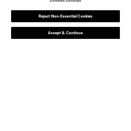
Reject Non-Essential Cookies
Accept & Continue
Sitios Web del Club
Club
Tickets
News
MLSSOCCER.COM