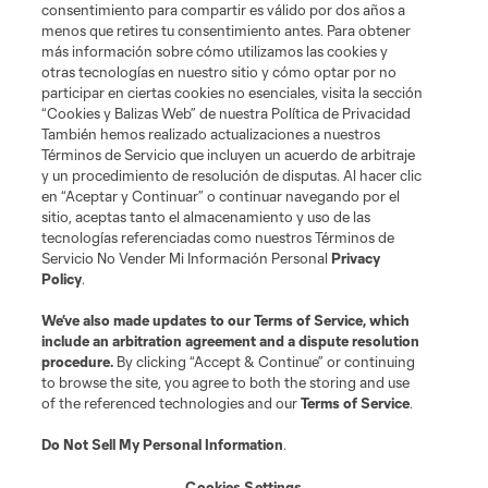
consentimiento para compartir es válido por dos años a
menos que retires tu consentimiento antes. Para obtener
más información sobre cómo utilizamos las cookies y
otras tecnologías en nuestro sitio y cómo optar por no
participar en ciertas cookies no esenciales, visita la sección
“Cookies y Balizas Web” de nuestra Política de Privacidad
También hemos realizado actualizaciones a nuestros
Términos de Servicio que incluyen un acuerdo de arbitraje
y un procedimiento de resolución de disputas. Al hacer clic
en “Aceptar y Continuar” o continuar navegando por el
sitio, aceptas tanto el almacenamiento y uso de las
tecnologías referenciadas como nuestros Términos de
Servicio No Vender Mi Información Personal
Privacy
Policy
.
We’ve also made updates to our
Terms of Service
, which
include an arbitration agreement and a dispute resolution
More series
procedure.
By clicking “Accept & Continue” or continuing
to browse the site, you agree to both the storing and use
of the referenced technologies and our
Terms of Service
.
Do Not Sell My Personal Information
.
Cookies Settings