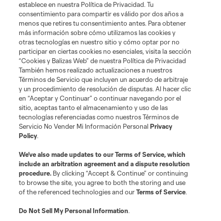
establece en nuestra Política de Privacidad. Tu
consentimiento para compartir es válido por dos años a
menos que retires tu consentimiento antes. Para obtener
más información sobre cómo utilizamos las cookies y
otras tecnologías en nuestro sitio y cómo optar por no
participar en ciertas cookies no esenciales, visita la sección
“Cookies y Balizas Web” de nuestra Política de Privacidad
También hemos realizado actualizaciones a nuestros
Términos de Servicio que incluyen un acuerdo de arbitraje
Terminos de servicio
Politica de privacidad
y un procedimiento de resolución de disputas. Al hacer clic
Do Not Sell or Share My Personal Information
Cookies Settings
en “Aceptar y Continuar” o continuar navegando por el
©2026 MLS. The Major League Soccer and MLS name and shield are
sitio, aceptas tanto el almacenamiento y uso de las
registered trademarks of Major League Soccer, L.L.C. (“MLS”). The names
tecnologías referenciadas como nuestros Términos de
and logos of MLS teams are registered and/or common law trademarks of
Servicio No Vender Mi Información Personal
Privacy
MLS or are used with the permission of their owners. Any unauthorized use
Policy
.
is forbidden.
We’ve also made updates to our
Terms of Service
, which
include an arbitration agreement and a dispute resolution
procedure.
By clicking “Accept & Continue” or continuing
to browse the site, you agree to both the storing and use
of the referenced technologies and our
Terms of Service
.
Do Not Sell My Personal Information
.