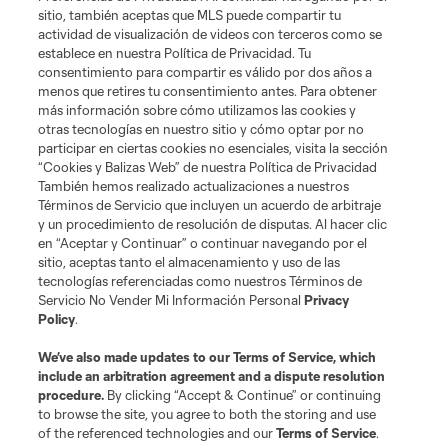
sitio, también aceptas que MLS puede compartir tu
actividad de visualización de videos con terceros como se
establece en nuestra Política de Privacidad. Tu
consentimiento para compartir es válido por dos años a
menos que retires tu consentimiento antes. Para obtener
más información sobre cómo utilizamos las cookies y
otras tecnologías en nuestro sitio y cómo optar por no
participar en ciertas cookies no esenciales, visita la sección
“Cookies y Balizas Web” de nuestra Política de Privacidad
También hemos realizado actualizaciones a nuestros
Términos de Servicio que incluyen un acuerdo de arbitraje
Terminos de servicio
Politica de privacidad
y un procedimiento de resolución de disputas. Al hacer clic
Do Not Sell or Share My Personal Information
Cookies Settings
en “Aceptar y Continuar” o continuar navegando por el
©2026 MLS. The Major League Soccer and MLS name and shield are
sitio, aceptas tanto el almacenamiento y uso de las
registered trademarks of Major League Soccer, L.L.C. (“MLS”). The names
tecnologías referenciadas como nuestros Términos de
and logos of MLS teams are registered and/or common law trademarks of
Servicio No Vender Mi Información Personal
Privacy
MLS or are used with the permission of their owners. Any unauthorized use
Policy
.
is forbidden.
We’ve also made updates to our
Terms of Service
, which
include an arbitration agreement and a dispute resolution
procedure.
By clicking “Accept & Continue” or continuing
to browse the site, you agree to both the storing and use
of the referenced technologies and our
Terms of Service
.