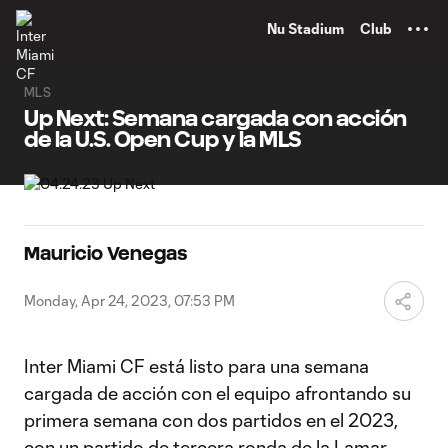
TENT
Nu Stadium
Club
MLS
Up Next: Semana cargada con acción
de la U.S. Open Cup y la MLS
Mauricio Venegas
Monday, Apr 24, 2023, 07:53 PM
Inter Miami CF está listo para una semana
cargada de acción con el equipo afrontando su
primera semana con dos partidos en el 2023,
con un partido de tercera ronda de la Lamar