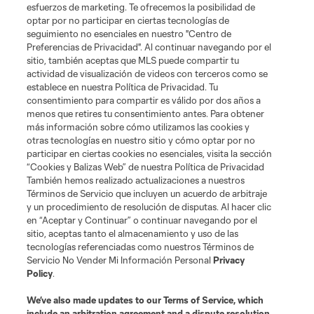
esfuerzos de marketing. Te ofrecemos la posibilidad de
News
optar por no participar en ciertas tecnologías de
seguimiento no esenciales en nuestro "Centro de
Preferencias de Privacidad". Al continuar navegando por el
MLSSOCCER.COM
sitio, también aceptas que MLS puede compartir tu
actividad de visualización de videos con terceros como se
establece en nuestra Política de Privacidad. Tu
consentimiento para compartir es válido por dos años a
menos que retires tu consentimiento antes. Para obtener
más información sobre cómo utilizamos las cookies y
otras tecnologías en nuestro sitio y cómo optar por no
participar en ciertas cookies no esenciales, visita la sección
“Cookies y Balizas Web” de nuestra Política de Privacidad
También hemos realizado actualizaciones a nuestros
Términos de Servicio que incluyen un acuerdo de arbitraje
Terminos de servicio
Politica de privacidad
y un procedimiento de resolución de disputas. Al hacer clic
Do Not Sell or Share My Personal Information
Cookies Settings
en “Aceptar y Continuar” o continuar navegando por el
©2026 MLS. The Major League Soccer and MLS name and shield are
sitio, aceptas tanto el almacenamiento y uso de las
registered trademarks of Major League Soccer, L.L.C. (“MLS”). The names
tecnologías referenciadas como nuestros Términos de
and logos of MLS teams are registered and/or common law trademarks of
Servicio No Vender Mi Información Personal
Privacy
MLS or are used with the permission of their owners. Any unauthorized use
Policy
.
is forbidden.
We’ve also made updates to our
Terms of Service
, which
include an arbitration agreement and a dispute resolution