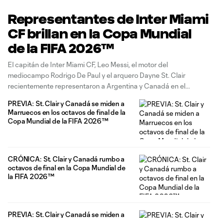
Representantes de Inter Miami
CF brillan en la Copa Mundial
de la FIFA 2026™
El capitán de Inter Miami CF, Leo Messi, el motor del
mediocampo Rodrigo De Paul y el arquero Dayne St. Clair
recientemente representaron a Argentina y Canadá en el
escenario mundial en la Copa Mundial de la FIFA 2026™,
PREVIA: St. Clair y Canadá se miden a
convirtiéndose de esa manera en el segundo, tercer y cuarto
Marruecos en los octavos de final de la
jugador
Copa Mundial de la FIFA 2026™
CRÓNICA: St. Clair y Canadá rumbo a
octavos de final en la Copa Mundial de
la FIFA 2026™
PREVIA: St. Clair y Canadá se miden a