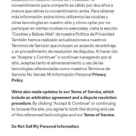
consentimiento para compartir es válido por dos años a
menos que retires tu consentimiento antes. Para obtener
News
más información sobre cómo utilizamos las cookies y
otras tecnologías en nuestro sitio y cómo optar por no
MLSSOCCER.COM
participar en ciertas cookies no esenciales, visita la sección
“Cookies y Balizas Web” de nuestra Política de Privacidad
También hemos realizado actualizaciones a nuestros
Términos de Servicio que incluyen un acuerdo de arbitraje
y un procedimiento de resolución de disputas. Al hacer clic
en “Aceptar y Continuar” o continuar navegando por el
sitio, aceptas tanto el almacenamiento y uso de las
tecnologías referenciadas como nuestros Términos de
Servicio No Vender Mi Información Personal
Privacy
Policy
.
Terminos de servicio
Politica de privacidad
We’ve also made updates to our
Terms of Service
, which
include an arbitration agreement and a dispute resolution
Do Not Sell or Share My Personal Information
Cookies Settings
procedure.
By clicking “Accept & Continue” or continuing
©2026 MLS. The Major League Soccer and MLS name and shield are
to browse the site, you agree to both the storing and use
registered trademarks of Major League Soccer, L.L.C. (“MLS”). The names
of the referenced technologies and our
Terms of Service
.
and logos of MLS teams are registered and/or common law trademarks of
MLS or are used with the permission of their owners. Any unauthorized use
is forbidden.
Do Not Sell My Personal Information
.