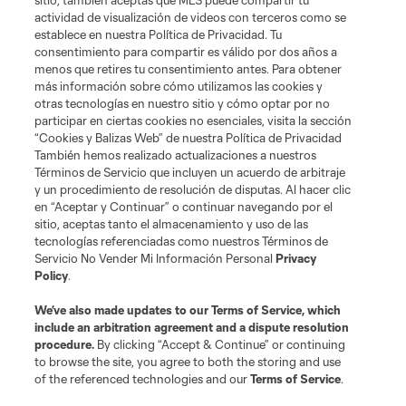
sitio, también aceptas que MLS puede compartir tu
actividad de visualización de videos con terceros como se
Tickets
establece en nuestra Política de Privacidad. Tu
consentimiento para compartir es válido por dos años a
menos que retires tu consentimiento antes. Para obtener
News
más información sobre cómo utilizamos las cookies y
otras tecnologías en nuestro sitio y cómo optar por no
MLSSOCCER.COM
participar en ciertas cookies no esenciales, visita la sección
“Cookies y Balizas Web” de nuestra Política de Privacidad
También hemos realizado actualizaciones a nuestros
Términos de Servicio que incluyen un acuerdo de arbitraje
y un procedimiento de resolución de disputas. Al hacer clic
en “Aceptar y Continuar” o continuar navegando por el
sitio, aceptas tanto el almacenamiento y uso de las
tecnologías referenciadas como nuestros Términos de
Servicio No Vender Mi Información Personal
Privacy
Policy
.
Terminos de servicio
Politica de privacidad
We’ve also made updates to our
Terms of Service
, which
include an arbitration agreement and a dispute resolution
Do Not Sell or Share My Personal Information
Cookies Settings
procedure.
By clicking “Accept & Continue” or continuing
©2026 MLS. The Major League Soccer and MLS name and shield are
to browse the site, you agree to both the storing and use
registered trademarks of Major League Soccer, L.L.C. (“MLS”). The names
of the referenced technologies and our
Terms of Service
.
and logos of MLS teams are registered and/or common law trademarks of
MLS or are used with the permission of their owners. Any unauthorized use