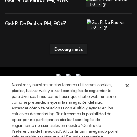
Goal: R. De Paul vs. PHI, 90+3'
1:10
Gol: R. De Paul vs. PHI, 90+3'
1:10
Descarga más
Nosotros y nuestros socios terceros utilizamos cookies,
píxeles, balizas web y otras tecnologías de seguimiento
para diversos fines, como hacer que el sitio web funcione
como se pretende, mejorar la navegación del sitio,
entender cómo te relacionas con el sitio y ayudar en los
esfuerzos de marketing. Te ofrecemos la posibilidad de
Sitios Web del Club
optar por no participar en ciertas tecnologías de
seguimiento no esenciales en nuestro "Centro de
Club
Preferencias de Privacidad". Al continuar navegando por el