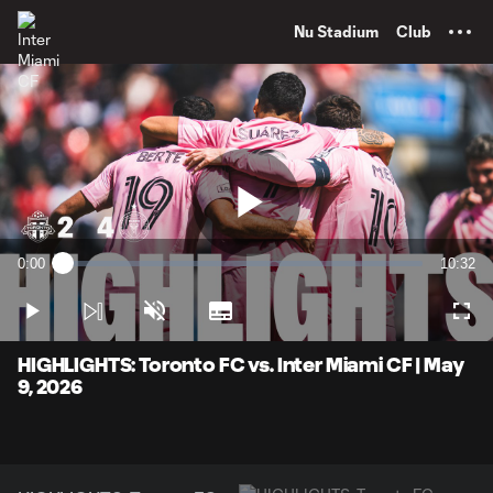
TENT
Nu Stadium
Club
Play
0:00
10:32
Loaded
:
Current
Duratio
1.57%
Time
Play
Unmute
Subtitles
Full
Video
HIGHLIGHTS: Toronto FC vs. Inter Miami CF | May
9, 2026