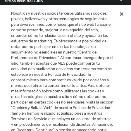
Sitios Web del Club
Nosotros y nuestros socios terceros utilizamos cookies,
Club
píxeles, balizas web y otras tecnologías de seguimiento
para diversos fines, como hacer que el sitio web funcione
Tickets
como se pretende, mejorar la navegación del sitio,
entender cómo te relacionas con el sitio y ayudar en los
esfuerzos de marketing. Te ofrecemos la posibilidad de
News
optar por no participar en ciertas tecnologías de
seguimiento no esenciales en nuestro "Centro de
Preferencias de Privacidad". Al continuar navegando por el
MLSSOCCER.COM
sitio, también aceptas que MLS puede compartir tu
actividad de visualización de videos con terceros como se
establece en nuestra Política de Privacidad. Tu
consentimiento para compartir es válido por dos años a
menos que retires tu consentimiento antes. Para obtener
más información sobre cómo utilizamos las cookies y
otras tecnologías en nuestro sitio y cómo optar por no
participar en ciertas cookies no esenciales, visita la sección
“Cookies y Balizas Web” de nuestra Política de Privacidad
También hemos realizado actualizaciones a nuestros
Términos de Servicio que incluyen un acuerdo de arbitraje
Terminos de servicio
Politica de privacidad
y un procedimiento de resolución de disputas. Al hacer clic
Do Not Sell or Share My Personal Information
Cookies Settings
en “Aceptar y Continuar” o continuar navegando por el