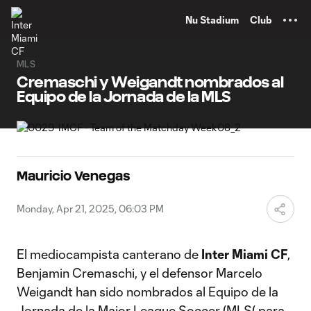
TENT
Nu Stadium
Club
MLS
Cremaschi y Weigandt nombrados al
Equipo de la Jornada de la MLS
Mauricio Venegas
Monday, Apr 21, 2025, 06:03 PM
El mediocampista canterano de
Inter Miami CF
,
Benjamin Cremaschi, y el defensor Marcelo
Weigandt han sido nombrados al Equipo de la
Jornada de la Major League Soccer (MLS( para