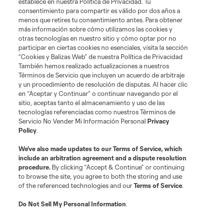
establece en nuestra Política de Privacidad. Tu
consentimiento para compartir es válido por dos años a
menos que retires tu consentimiento antes. Para obtener
más información sobre cómo utilizamos las cookies y
otras tecnologías en nuestro sitio y cómo optar por no
participar en ciertas cookies no esenciales, visita la sección
“Cookies y Balizas Web” de nuestra Política de Privacidad
También hemos realizado actualizaciones a nuestros
Términos de Servicio que incluyen un acuerdo de arbitraje
Terminos de servicio
Politica de privacidad
y un procedimiento de resolución de disputas. Al hacer clic
Do Not Sell or Share My Personal Information
Cookies Settings
en “Aceptar y Continuar” o continuar navegando por el
©2026 MLS. The Major League Soccer and MLS name and shield are
sitio, aceptas tanto el almacenamiento y uso de las
registered trademarks of Major League Soccer, L.L.C. (“MLS”). The names
tecnologías referenciadas como nuestros Términos de
and logos of MLS teams are registered and/or common law trademarks of
Servicio No Vender Mi Información Personal
Privacy
MLS or are used with the permission of their owners. Any unauthorized use
Policy
.
is forbidden.
We’ve also made updates to our
Terms of Service
, which
include an arbitration agreement and a dispute resolution
procedure.
By clicking “Accept & Continue” or continuing
to browse the site, you agree to both the storing and use
of the referenced technologies and our
Terms of Service
.
Do Not Sell My Personal Information
.