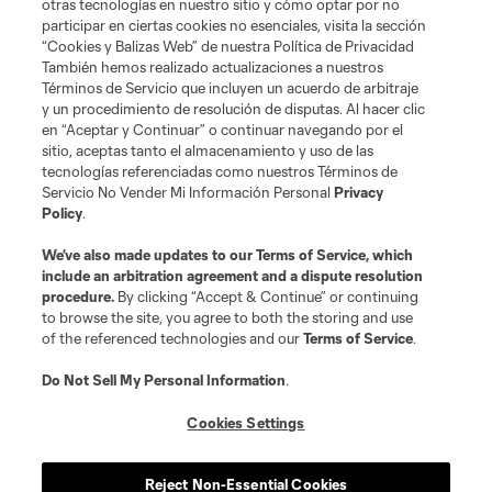
otras tecnologías en nuestro sitio y cómo optar por no
Terminos de servicio
Politica de privacidad
participar en ciertas cookies no esenciales, visita la sección
Do Not Sell or Share My Personal Information
Cookies Settings
“Cookies y Balizas Web” de nuestra Política de Privacidad
También hemos realizado actualizaciones a nuestros
©2026 MLS. The Major League Soccer and MLS name and shield are
registered trademarks of Major League Soccer, L.L.C. (“MLS”). The names
Términos de Servicio que incluyen un acuerdo de arbitraje
and logos of MLS teams are registered and/or common law trademarks of
y un procedimiento de resolución de disputas. Al hacer clic
MLS or are used with the permission of their owners. Any unauthorized use
en “Aceptar y Continuar” o continuar navegando por el
is forbidden.
sitio, aceptas tanto el almacenamiento y uso de las
tecnologías referenciadas como nuestros Términos de
Servicio No Vender Mi Información Personal
Privacy
Policy
.
We’ve also made updates to our
Terms of Service
, which
include an arbitration agreement and a dispute resolution
procedure.
By clicking “Accept & Continue” or continuing
to browse the site, you agree to both the storing and use
of the referenced technologies and our
Terms of Service
.
Do Not Sell My Personal Information
.
Cookies Settings
Reject Non-Essential Cookies