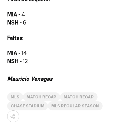
MIA -
4
NSH -
6
Faltas:
MIA -
14
NSH -
12
Mauricio Venegas
MLS
MATCH RECAP
MATCH RECAP
CHASE STADIUM
MLS REGULAR SEASON