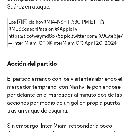
Suárez en ataque.
Los 1️⃣1️⃣ de hoy
#MIAvNSH
| 7:30 PM ET | 📺
#MLSSeasonPass
on
@AppleTV
:
https://t.co/waymd8oR5z
pic.twitter.com/jX9Gte6je7
— Inter Miami CF (@InterMiamiCF)
April 20, 2024
Acción del partido
El partido arrancó con los visitantes abriendo el
marcador temprano, con Nashville poniéndose
por delante en el marcador al minuto dos de las
acciones por medio de un gol en propia puerta
tras un saque de esquina.
Sin embargo, Inter Miami respondería poco