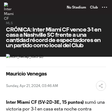
TENT
Nu Stadium
Club
MLS
CRÓNICA: Inter Miami CF vence 3-1 en
casa a Nashville SC frente a una
cantidad récord de espectadores en
un partido como local del Club
Mauricio Venegas
Sunday, Apr 21, 2024, 03:46 AM
Inter Miami CF (5V-2D-3E, 15 puntos)
sumó una
victoria por 3-1 en casa esta noche contra