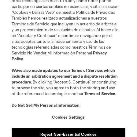
otras tecnologías en nuestro sitio y cómo optar por no
participar en ciertas cookies no esenciales, visita la sección
“Cookies y Balizas Web” de nuestra Política de Privacidad
También hemos realizado actualizaciones a nuestros
Términos de Servicio que incluyen un acuerdo de arbitraje
Terminos de servicio
Politica de privacidad
y un procedimiento de resolución de disputas. Al hacer clic
Do Not Sell or Share My Personal Information
Cookies Settings
en “Aceptar y Continuar” o continuar navegando por el
©2026 MLS. The Major League Soccer and MLS name and shield are
sitio, aceptas tanto el almacenamiento y uso de las
registered trademarks of Major League Soccer, L.L.C. (“MLS”). The names
tecnologías referenciadas como nuestros Términos de
and logos of MLS teams are registered and/or common law trademarks of
Servicio No Vender Mi Información Personal
Privacy
MLS or are used with the permission of their owners. Any unauthorized use
Policy
.
is forbidden.
We’ve also made updates to our
Terms of Service
, which
include an arbitration agreement and a dispute resolution
procedure.
By clicking “Accept & Continue” or continuing
to browse the site, you agree to both the storing and use
of the referenced technologies and our
Terms of Service
.
Do Not Sell My Personal Information
.
Cookies Settings
Reject Non-Essential Cookies