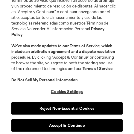
Términos de Servicio que incluyen un acuerdo de arbitraje
Terminos de servicio
Politica de privacidad
y un procedimiento de resolución de disputas. Al hacer clic
Do Not Sell or Share My Personal Information
Cookies Settings
en “Aceptar y Continuar” o continuar navegando por el
©2026 MLS. The Major League Soccer and MLS name and shield are
sitio, aceptas tanto el almacenamiento y uso de las
registered trademarks of Major League Soccer, L.L.C. (“MLS”). The names
tecnologías referenciadas como nuestros Términos de
and logos of MLS teams are registered and/or common law trademarks of
Servicio No Vender Mi Información Personal
Privacy
MLS or are used with the permission of their owners. Any unauthorized use
Policy
.
is forbidden.
We’ve also made updates to our
Terms of Service
, which
include an arbitration agreement and a dispute resolution
procedure.
By clicking “Accept & Continue” or continuing
to browse the site, you agree to both the storing and use
of the referenced technologies and our
Terms of Service
.
Do Not Sell My Personal Information
.
Cookies Settings
Reject Non-Essential Cookies
Accept & Continue