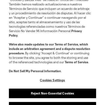
También hemos realizado actualizaciones a nuestros
Términos de Servicio que incluyen un acuerdo de arbitraje
Terminos de servicio
Politica de privacidad
y un procedimiento de resolución de disputas. Al hacer clic
Do Not Sell or Share My Personal Information
Cookies Settings
en “Aceptar y Continuar” o continuar navegando por el
©2026 MLS. The Major League Soccer and MLS name and shield are
sitio, aceptas tanto el almacenamiento y uso de las
registered trademarks of Major League Soccer, L.L.C. (“MLS”). The names
tecnologías referenciadas como nuestros Términos de
and logos of MLS teams are registered and/or common law trademarks of
Servicio No Vender Mi Información Personal
Privacy
MLS or are used with the permission of their owners. Any unauthorized use
Policy
.
is forbidden.
We’ve also made updates to our
Terms of Service
, which
include an arbitration agreement and a dispute resolution
procedure.
By clicking “Accept & Continue” or continuing
to browse the site, you agree to both the storing and use
of the referenced technologies and our
Terms of Service
.
Do Not Sell My Personal Information
.
Cookies Settings
Reject Non-Essential Cookies