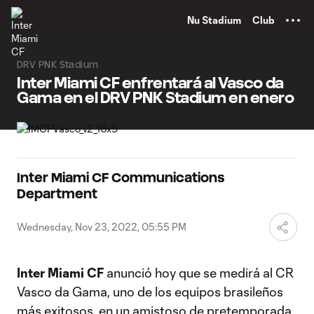
TENT
Nu Stadium
Club
DRV PNK Stadium
Inter Miami CF enfrentará al Vasco da
Gama en el DRV PNK Stadium en enero
Inter Miami CF Communications
Department
Wednesday, Nov 23, 2022, 05:55 PM
Inter Miami CF
anunció hoy que se medirá al CR
Vasco da Gama, uno de los equipos brasileños
más exitosos, en un amistoso de pretemporada