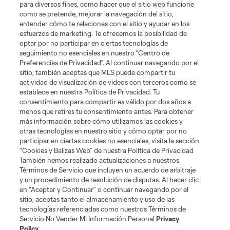
para diversos fines, como hacer que el sitio web funcione
Tickets
como se pretende, mejorar la navegación del sitio,
entender cómo te relacionas con el sitio y ayudar en los
esfuerzos de marketing. Te ofrecemos la posibilidad de
News
optar por no participar en ciertas tecnologías de
seguimiento no esenciales en nuestro "Centro de
Preferencias de Privacidad". Al continuar navegando por el
MLSSOCCER.COM
sitio, también aceptas que MLS puede compartir tu
actividad de visualización de videos con terceros como se
establece en nuestra Política de Privacidad. Tu
consentimiento para compartir es válido por dos años a
menos que retires tu consentimiento antes. Para obtener
más información sobre cómo utilizamos las cookies y
otras tecnologías en nuestro sitio y cómo optar por no
participar en ciertas cookies no esenciales, visita la sección
“Cookies y Balizas Web” de nuestra Política de Privacidad
También hemos realizado actualizaciones a nuestros
Términos de Servicio que incluyen un acuerdo de arbitraje
Terminos de servicio
Politica de privacidad
y un procedimiento de resolución de disputas. Al hacer clic
Do Not Sell or Share My Personal Information
Cookies Settings
en “Aceptar y Continuar” o continuar navegando por el
©2026 MLS. The Major League Soccer and MLS name and shield are
sitio, aceptas tanto el almacenamiento y uso de las
registered trademarks of Major League Soccer, L.L.C. (“MLS”). The names
tecnologías referenciadas como nuestros Términos de
and logos of MLS teams are registered and/or common law trademarks of
Servicio No Vender Mi Información Personal
Privacy
MLS or are used with the permission of their owners. Any unauthorized use
Policy
.