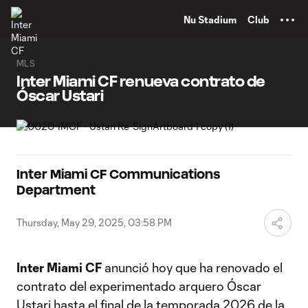
TENT
Nu Stadium
Club
MLS
Inter Miami CF renueva contrato de
Óscar Ustari
Inter Miami CF Communications
Department
Thursday, May 29, 2025, 03:58 PM
Inter Miami CF
anunció hoy que ha renovado el
contrato del experimentado arquero Óscar
Ustari hasta el final de la temporada 2026 de la