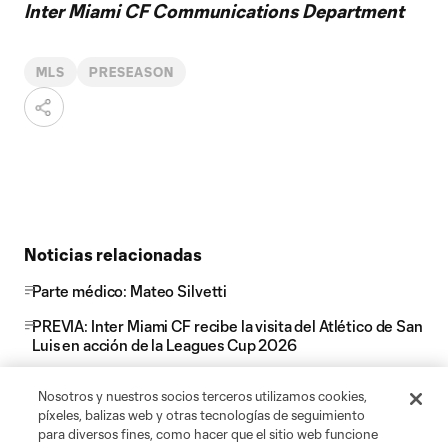
Inter Miami CF Communications Department
MLS
PRESEASON
Noticias relacionadas
Parte médico: Mateo Silvetti
PREVIA: Inter Miami CF recibe la visita del Atlético de San
Luis en acción de la Leagues Cup 2026
Nu Stadium incorpora a Miami Slice, uno de los
Nosotros y nuestros socios terceros utilizamos cookies,
restaurantes favoritos de Miami, a su oferta
píxeles, balizas web y otras tecnologías de seguimiento
gastronómica para los días de partido, y amplía la
para diversos fines, como hacer que el sitio web funcione
presencia de La Birra Bar