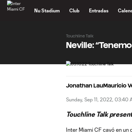
TENT
Nu Stadium
Club
Entradas
Calen
Touchline Talk
Neville: “Tenem
Jonathan Lau
Mauricio 
Sunday, Sep 11, 2022, 03:40
Touchline Talk presen
Inter Miami CF cayó en un 