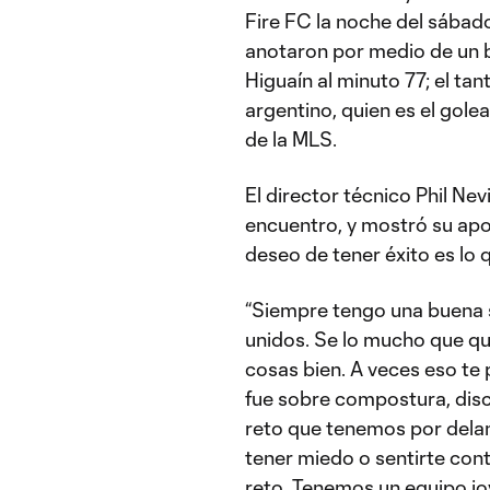
Fire FC la noche del sába
anotaron por medio de un 
Higuaín al minuto 77; el ta
argentino, quien es el gol
de la MLS.
El director técnico Phil Nev
encuentro, y mostró su apoy
deseo de tener éxito es lo q
“Siempre tengo una buena 
unidos. Se lo mucho que qui
cosas bien. A veces eso te p
fue sobre compostura, disci
reto que tenemos por delan
tener miedo o sentirte con
reto. Tenemos un equipo jo