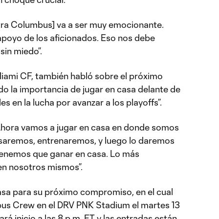
ntra Columbus] va a ser muy emocionante.
apoyo de los aficionados. Eso nos debe
 sin miedo”.
Miami CF, también habló sobre el próximo
do la importancia de jugar en casa delante de
es en la lucha por avanzar a los playoffs”.
Ahora vamos a jugar en casa en donde somos
saremos, entrenaremos, y luego lo daremos
tenemos que ganar en casa. Lo más
en nosotros mismos”.
asa para su próximo compromiso, en el cual
umbus Crew en el DRV PNK Stadium el martes 13
rá inicio a las 8 p.m. ET y las entradas están