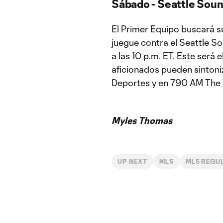
Sábado - Seattle Soun
El Primer Equipo buscará s
juegue contra el Seattle So
a las 10 p.m. ET. Este ser
aficionados pueden sintoniz
Deportes y en 790 AM The 
Myles Thomas
UP NEXT
MLS
MLS REGU