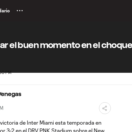
dario
uar el buen momento en el choqu
 Venegas
PM
victoria de Inter Miami esta temporada en
por 3-2 en el DRV PNK Stadium sobre el New