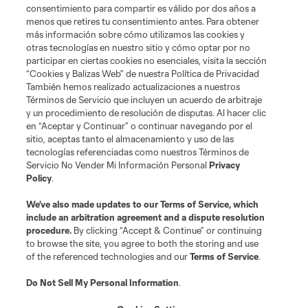
consentimiento para compartir es válido por dos años a
menos que retires tu consentimiento antes. Para obtener
más información sobre cómo utilizamos las cookies y
otras tecnologías en nuestro sitio y cómo optar por no
participar en ciertas cookies no esenciales, visita la sección
“Cookies y Balizas Web” de nuestra Política de Privacidad
También hemos realizado actualizaciones a nuestros
Términos de Servicio que incluyen un acuerdo de arbitraje
Terminos de servicio
Politica de privacidad
y un procedimiento de resolución de disputas. Al hacer clic
Do Not Sell or Share My Personal Information
Cookies Settings
en “Aceptar y Continuar” o continuar navegando por el
©2026 MLS. The Major League Soccer and MLS name and shield are
sitio, aceptas tanto el almacenamiento y uso de las
registered trademarks of Major League Soccer, L.L.C. (“MLS”). The names
tecnologías referenciadas como nuestros Términos de
and logos of MLS teams are registered and/or common law trademarks of
Servicio No Vender Mi Información Personal
Privacy
MLS or are used with the permission of their owners. Any unauthorized use
Policy
.
is forbidden.
We’ve also made updates to our
Terms of Service
, which
include an arbitration agreement and a dispute resolution
procedure.
By clicking “Accept & Continue” or continuing
to browse the site, you agree to both the storing and use
of the referenced technologies and our
Terms of Service
.
Do Not Sell My Personal Information
.