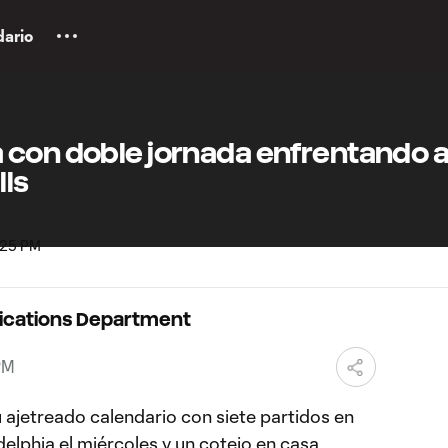
dario
 con doble jornada enfrentando a
lls
ications Department
PM
 ajetreado calendario con siete partidos en
delphia el miércoles y un cotejo en casa