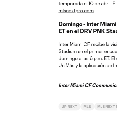
temporada el 10 de abril. El
mlsnextpro.com
.
Domingo - Inter Miami
ET en el DRV PNK Sta
Inter Miami CF recibe la vi
Stadium en el primer encue
domingo a las 6 p.m. ET. El
UniMás y la aplicación de I
Inter Miami CF Communic
UP NEXT
MLS
MLS NEXT