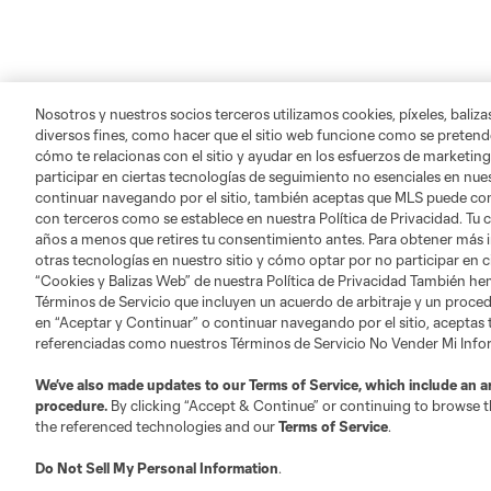
Nosotros y nuestros socios terceros utilizamos cookies, píxeles, baliz
diversos fines, como hacer que el sitio web funcione como se pretende
cómo te relacionas con el sitio y ayudar en los esfuerzos de marketing
participar en ciertas tecnologías de seguimiento no esenciales en nues
continuar navegando por el sitio, también aceptas que MLS puede comp
con terceros como se establece en nuestra Política de Privacidad. Tu
años a menos que retires tu consentimiento antes. Para obtener más 
otras tecnologías en nuestro sitio y cómo optar por no participar en ci
“Cookies y Balizas Web” de nuestra Política de Privacidad También he
Términos de Servicio que incluyen un acuerdo de arbitraje y un procedi
en “Aceptar y Continuar” o continuar navegando por el sitio, aceptas
referenciadas como nuestros Términos de Servicio No Vender Mi Inf
We’ve also made updates to our
Terms of Service
, which include an a
procedure.
By clicking “Accept & Continue” or continuing to browse th
the referenced technologies and our
Terms of Service
.
Do Not Sell My Personal Information
.