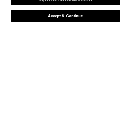
Accept & Continue
Sitios Web del Club
Club
Tickets
News
MLSSOCCER.COM