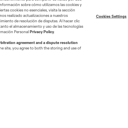
información sobre cómo utilizamos las cookies y
ertas cookies no esenciales, visita la sección
mos realizado actualizaciones a nuestros
Cookies Settings
miento de resolución de disputas. Al hacer clic
 tanto el almacenamiento y uso de las tecnologías
ormación Personal
Privacy Policy
.
rbitration agreement and a dispute resolution
e site, you agree to both the storing and use of
go
Cincinnati
Colorado
Columbus
al
Nashville
O
New England
New York City