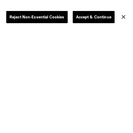
Reject Non-Essential Cookies
Accept & Continue
Dallas
LAFC
Houston
D.C. United
rlando
Philadelphia
Portland
Salt Lake