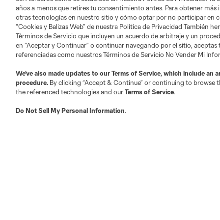
años a menos que retires tu consentimiento antes. Para obtener más 
otras tecnologías en nuestro sitio y cómo optar por no participar en ci
“Cookies y Balizas Web” de nuestra Política de Privacidad También he
Términos de Servicio que incluyen un acuerdo de arbitraje y un procedi
Sitios Web del Club
en “Aceptar y Continuar” o continuar navegando por el sitio, aceptas
referenciadas como nuestros Términos de Servicio No Vender Mi Inf
We’ve also made updates to our
Terms of Service
, which include an a
procedure.
By clicking “Accept & Continue” or continuing to browse th
the referenced technologies and our
Terms of Service
.
Austin
Atlanta
Charlotte
Chica
Do Not Sell My Personal Information
.
Miami
Minnesota
Montre
LA Galaxy