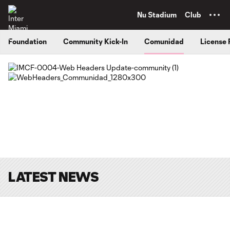
TENT
Nu Stadium
Club
Foundation
Community Kick-In
Comunidad
License 
LATEST NEWS