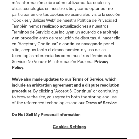
más información sobre cómo utilizamos las cookies y
otras tecnologías en nuestro sitio y cómo optar por no
Terminos de servicio
Politica de privacidad
participar en ciertas cookies no esenciales, visita la sección
Do Not Sell or Share My Personal Information
Cookies Settings
“Cookies y Balizas Web” de nuestra Política de Privacidad
También hemos realizado actualizaciones a nuestros
©2026 MLS. The Major League Soccer and MLS name and shield are
registered trademarks of Major League Soccer, L.L.C. (“MLS”). The names
Términos de Servicio que incluyen un acuerdo de arbitraje
and logos of MLS teams are registered and/or common law trademarks of
y un procedimiento de resolución de disputas. Al hacer clic
MLS or are used with the permission of their owners. Any unauthorized use
en “Aceptar y Continuar” o continuar navegando por el
is forbidden.
sitio, aceptas tanto el almacenamiento y uso de las
tecnologías referenciadas como nuestros Términos de
Servicio No Vender Mi Información Personal
Privacy
Policy
.
We’ve also made updates to our
Terms of Service
, which
include an arbitration agreement and a dispute resolution
procedure.
By clicking “Accept & Continue” or continuing
to browse the site, you agree to both the storing and use
of the referenced technologies and our
Terms of Service
.
Do Not Sell My Personal Information
.
Cookies Settings