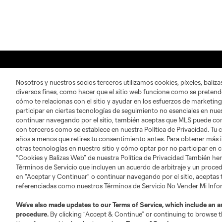
Nosotros y nuestros socios terceros utilizamos cookies, píxeles, baliz
diversos fines, como hacer que el sitio web funcione como se pretende
cómo te relacionas con el sitio y ayudar en los esfuerzos de marketing
participar en ciertas tecnologías de seguimiento no esenciales en nues
Sitios Web del Club
continuar navegando por el sitio, también aceptas que MLS puede comp
con terceros como se establece en nuestra Política de Privacidad. Tu
años a menos que retires tu consentimiento antes. Para obtener más 
otras tecnologías en nuestro sitio y cómo optar por no participar en ci
“Cookies y Balizas Web” de nuestra Política de Privacidad También he
Términos de Servicio que incluyen un acuerdo de arbitraje y un procedi
en “Aceptar y Continuar” o continuar navegando por el sitio, aceptas
Austin
referenciadas como nuestros Términos de Servicio No Vender Mi Inf
Atlanta
Charlotte
Chica
We’ve also made updates to our
Terms of Service
, which include an a
procedure.
By clicking “Accept & Continue” or continuing to browse th