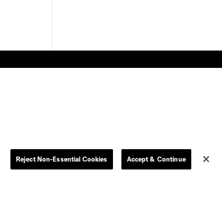
Reject Non-Essential Cookies
Accept & Continue
Dallas
LAFC
Houston
D.C. United