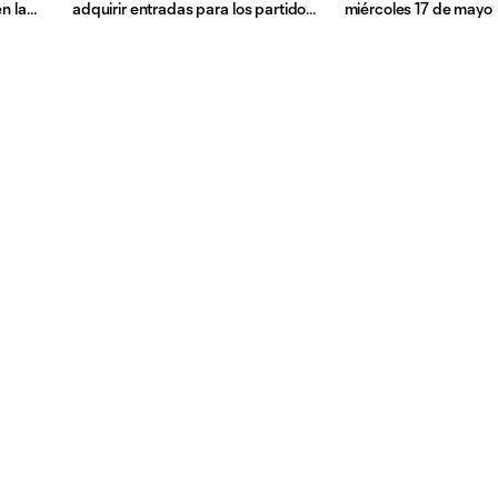
en la
adquirir entradas para los partidos
miércoles 17 de mayo
de Leagues Cup el 21 y 25 de julio