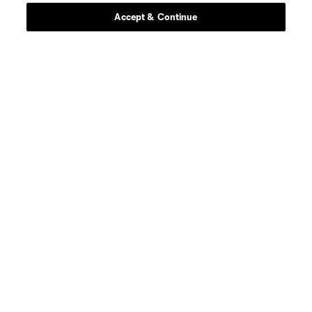
Accept & Continue
Sitios Web del Club
Club
Tickets
News
MLSSOCCER.COM