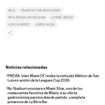
MLS
TEAM OF THE MATCHDAY
MLS REGULAR SEASON
LIONEL MESSI
LUIS SUÁREZ
JORDI ALBA
Noticias relacionadas
PREVIA: Inter Miami CF recibe la visita del Atlético de San
Luis en acción de la Leagues Cup 2026
Nu Stadium incorpora a Miami Slice, uno de los
restaurantes favoritos de Miami, a su oferta
gastronómica para los días de partido, y amplía la
presencia de La Birra Bar