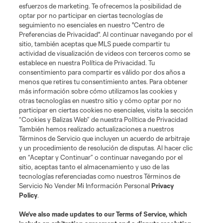
esfuerzos de marketing. Te ofrecemos la posibilidad de
optar por no participar en ciertas tecnologías de
seguimiento no esenciales en nuestro "Centro de
Preferencias de Privacidad". Al continuar navegando por el
sitio, también aceptas que MLS puede compartir tu
actividad de visualización de videos con terceros como se
establece en nuestra Política de Privacidad. Tu
consentimiento para compartir es válido por dos años a
menos que retires tu consentimiento antes. Para obtener
más información sobre cómo utilizamos las cookies y
otras tecnologías en nuestro sitio y cómo optar por no
Terminos de servicio
Politica de privacidad
participar en ciertas cookies no esenciales, visita la sección
Do Not Sell or Share My Personal Information
Cookies Settings
“Cookies y Balizas Web” de nuestra Política de Privacidad
También hemos realizado actualizaciones a nuestros
©2026 MLS. The Major League Soccer and MLS name and shield are
registered trademarks of Major League Soccer, L.L.C. (“MLS”). The names
Términos de Servicio que incluyen un acuerdo de arbitraje
and logos of MLS teams are registered and/or common law trademarks of
y un procedimiento de resolución de disputas. Al hacer clic
MLS or are used with the permission of their owners. Any unauthorized use
en “Aceptar y Continuar” o continuar navegando por el
is forbidden.
sitio, aceptas tanto el almacenamiento y uso de las
tecnologías referenciadas como nuestros Términos de
Servicio No Vender Mi Información Personal
Privacy
Policy
.
We’ve also made updates to our
Terms of Service
, which