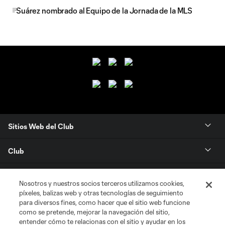
Suárez nombrado al Equipo de la Jornada de la MLS
Sitios Web del Club
Club
Tickets
Nosotros y nuestros socios terceros utilizamos cookies,
píxeles, balizas web y otras tecnologías de seguimiento
News
para diversos fines, como hacer que el sitio web funcione
como se pretende, mejorar la navegación del sitio,
entender cómo te relacionas con el sitio y ayudar en los
MLSSOCCER.COM