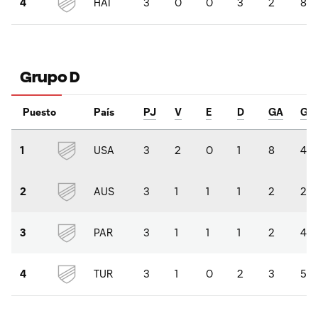
HAI
3
0
0
3
2
8
4
Grupo D
Puesto
País
PJ
V
E
D
GA
GC
USA
3
2
0
1
8
4
1
AUS
3
1
1
1
2
2
2
PAR
3
1
1
1
2
4
3
TUR
3
1
0
2
3
5
4