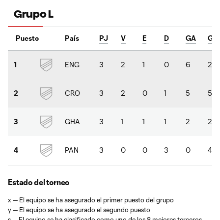
Grupo L
Puesto
País
PJ
V
E
D
GA
GC
ENG
3
2
1
0
6
2
1
CRO
3
2
0
1
5
5
2
GHA
3
1
1
1
2
2
3
PAN
3
0
0
3
0
4
4
Estado del torneo
x — El equipo se ha asegurado el primer puesto del grupo
y — El equipo se ha asegurado el segundo puesto
s — El equipo se ha clasificado como uno de los 8 mejores terceros