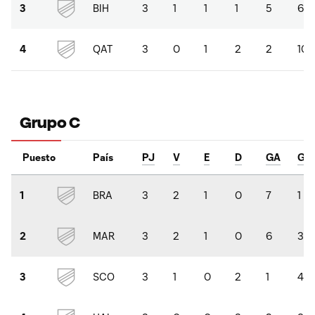
BIH
3
1
1
1
5
6
3
QAT
3
0
1
2
2
10
4
Grupo C
Puesto
País
PJ
V
E
D
GA
GC
BRA
3
2
1
0
7
1
1
MAR
3
2
1
0
6
3
2
SCO
3
1
0
2
1
4
3