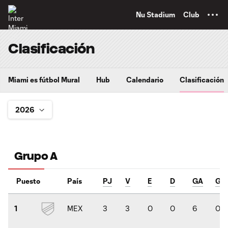
TENT
Nu Stadium
Club
Clasificación
Miami es fútbol Mural
Hub
Calendario
Clasificación
Grupo A
Puesto
País
PJ
V
E
D
GA
GC
MEX
3
3
0
0
6
0
1