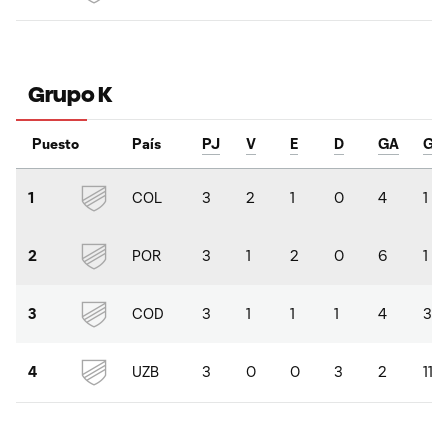
Grupo K
Puesto
País
PJ
V
E
D
GA
GC
COL
3
2
1
0
4
1
1
POR
3
1
2
0
6
1
2
COD
3
1
1
1
4
3
3
UZB
3
0
0
3
2
11
4