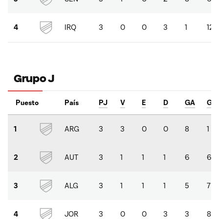
IRQ
3
0
0
3
1
12
4
Grupo J
Puesto
País
PJ
V
E
D
GA
GC
ARG
3
3
0
0
8
1
1
AUT
3
1
1
1
6
6
2
ALG
3
1
1
1
5
7
3
JOR
3
0
0
3
3
8
4