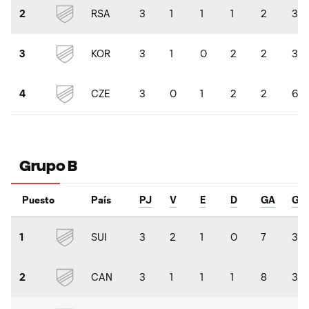
RSA
3
1
1
1
2
3
2
KOR
3
1
0
2
2
3
3
CZE
3
0
1
2
2
6
4
Grupo B
Puesto
País
PJ
V
E
D
GA
GC
SUI
3
2
1
0
7
3
1
CAN
3
1
1
1
8
3
2