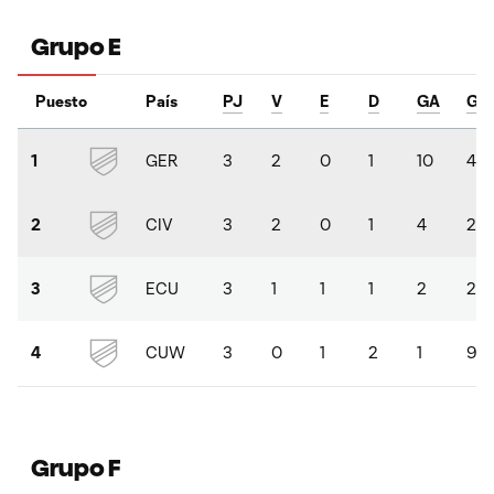
Grupo E
Puesto
País
PJ
V
E
D
GA
GC
GER
3
2
0
1
10
4
1
CIV
3
2
0
1
4
2
2
ECU
3
1
1
1
2
2
3
CUW
3
0
1
2
1
9
4
Grupo F