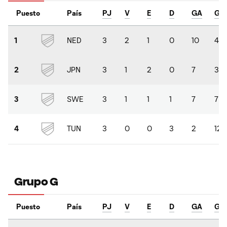
Puesto
País
PJ
V
E
D
GA
GC
NED
3
2
1
0
10
4
1
JPN
3
1
2
0
7
3
2
SWE
3
1
1
1
7
7
3
TUN
3
0
0
3
2
12
4
Grupo G
Puesto
País
PJ
V
E
D
GA
GC