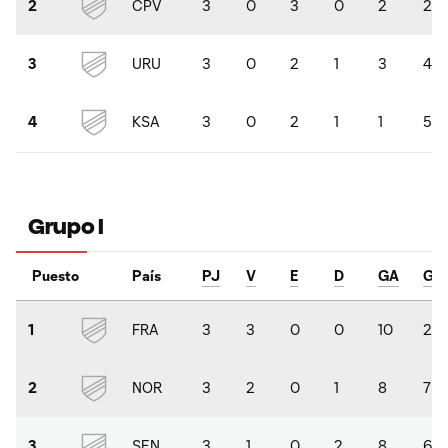
CPV
3
0
3
0
2
2
2
URU
3
0
2
1
3
4
3
KSA
3
0
2
1
1
5
4
Grupo I
Puesto
País
PJ
V
E
D
GA
GC
FRA
3
3
0
0
10
2
1
NOR
3
2
0
1
8
7
2
SEN
3
1
0
2
8
6
3