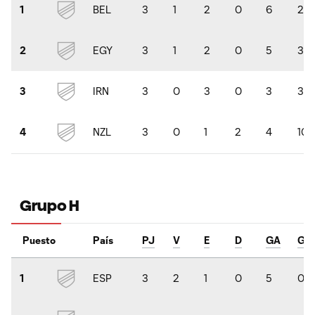
BEL
3
1
2
0
6
2
1
EGY
3
1
2
0
5
3
2
IRN
3
0
3
0
3
3
3
NZL
3
0
1
2
4
10
4
Grupo H
Puesto
País
PJ
V
E
D
GA
GC
ESP
3
2
1
0
5
0
1