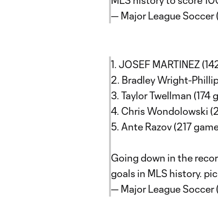
MLS history to score 10
— Major League Soccer
1. JOSEF MARTINEZ (1
2. Bradley Wright-Philli
3. Taylor Twellman (174
4. Chris Wondolowski (
5. Ante Razov (217 game
Going down in the record
goals in MLS history.
pi
— Major League Soccer