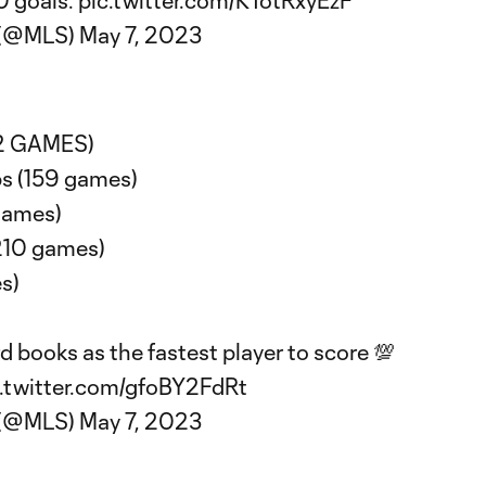
0 goals.
pic.twitter.com/KTotRxyEzF
 (@MLS)
May 7, 2023
42 GAMES)
ps (159 games)
 games)
210 games)
s)
 books as the fastest player to score 💯
c.twitter.com/gfoBY2FdRt
 (@MLS)
May 7, 2023