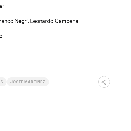
er
, Franco Negri, Leonardo Campana
z
LS
JOSEF MARTÍNEZ