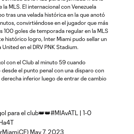
la MLS. El internacional con Venezuela
po tras una velada histórica en la que anotó
inutos, convirtiéndose en el jugador que más
los 100 goles de temporada regular en la MLS
e histórico logro, Inter Miami pudo sellar un
nta United en el DRV PNK Stadium.
ol con el Club al minuto 59 cuando
 desde el punto penal con una disparo con
 derecha inferior luego de entrar de cambio
ol para el club👑👑
#MIAvATL
| 1-0
SHa4T
erMiamiCF)
May 7, 2023