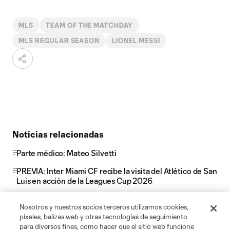
MLS
TEAM OF THE MATCHDAY
MLS REGULAR SEASON
LIONEL MESSI
Noticias relacionadas
Parte médico: Mateo Silvetti
PREVIA: Inter Miami CF recibe la visita del Atlético de San
Luis en acción de la Leagues Cup 2026
Nu Stadium incorpora a Miami Slice, uno de los
Nosotros y nuestros socios terceros utilizamos cookies,
restaurantes favoritos de Miami, a su oferta
píxeles, balizas web y otras tecnologías de seguimiento
gastronómica para los días de partido, y amplía la
para diversos fines, como hacer que el sitio web funcione
presencia de La Birra Bar