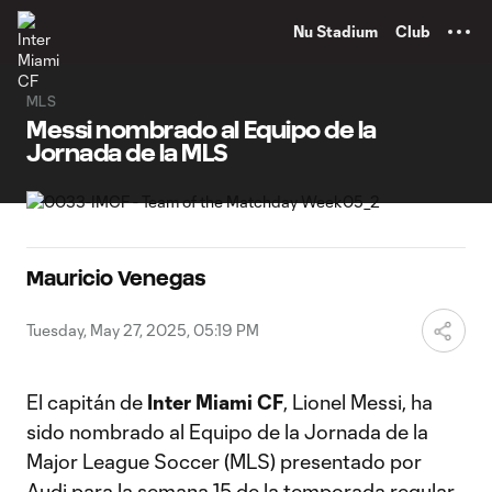
TENT
Nu Stadium
Club
MLS
Messi nombrado al Equipo de la
Jornada de la MLS
Mauricio Venegas
Tuesday, May 27, 2025, 05:19 PM
El capitán de
Inter Miami CF
, Lionel Messi, ha
sido nombrado al Equipo de la Jornada de la
Major League Soccer (MLS) presentado por
Audi para la semana 15 de la temporada regular