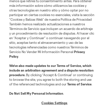
menos que retires tu consentimiento antes. Para obtener
más información sobre cómo utilizamos las cookies y
otras tecnologías en nuestro sitio y cómo optar por no
participar en ciertas cookies no esenciales, visita la sección
“Cookies y Balizas Web” de nuestra Política de Privacidad
También hemos realizado actualizaciones a nuestros
Términos de Servicio que incluyen un acuerdo de arbitraje
Terminos de servicio
Politica de privacidad
y un procedimiento de resolución de disputas. Al hacer clic
Do Not Sell or Share My Personal Information
Cookies Settings
en “Aceptar y Continuar” o continuar navegando por el
©2026 MLS. The Major League Soccer and MLS name and shield are
sitio, aceptas tanto el almacenamiento y uso de las
registered trademarks of Major League Soccer, L.L.C. (“MLS”). The names
tecnologías referenciadas como nuestros Términos de
and logos of MLS teams are registered and/or common law trademarks of
Servicio No Vender Mi Información Personal
Privacy
MLS or are used with the permission of their owners. Any unauthorized use
Policy
.
is forbidden.
We’ve also made updates to our
Terms of Service
, which
include an arbitration agreement and a dispute resolution
procedure.
By clicking “Accept & Continue” or continuing
to browse the site, you agree to both the storing and use
of the referenced technologies and our
Terms of Service
.
Do Not Sell My Personal Information
.
Cookies Settings