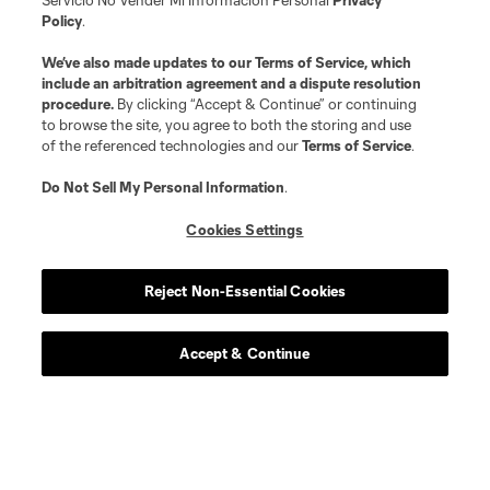
Servicio No Vender Mi Información Personal
Privacy
tickets
.
Policy
.
We’ve also made updates to our
Terms of Service
, which
Place Deposit Now!
include an arbitration agreement and a dispute resolution
procedure.
By clicking “Accept & Continue” or continuing
to browse the site, you agree to both the storing and use
of the referenced technologies and our
Terms of Service
.
Videos
Do Not Sell My Personal Information
.
Cookies Settings
Reject Non-Essential Cookies
Accept & Continue
Play
Loaded
:
21.41%
Play
Mute
Fullsc