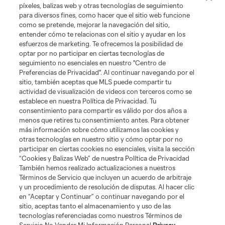
Stadium? Choose the option that works
píxeles, balizas web y otras tecnologías de seguimiento
best for you:
para diversos fines, como hacer que el sitio web funcione
como se pretende, mejorar la navegación del sitio,
entender cómo te relacionas con el sitio y ayudar en los
esfuerzos de marketing. Te ofrecemos la posibilidad de
optar por no participar en ciertas tecnologías de
seguimiento no esenciales en nuestro "Centro de
Preferencias de Privacidad". Al continuar navegando por el
Discover Our New Home
sitio, también aceptas que MLS puede compartir tu
actividad de visualización de videos con terceros como se
Visit Nu Stadium in Miami
and get a first-hand look at the
establece en nuestra Política de Privacidad. Tu
new stadium. Learn more about membership benefits and
consentimiento para compartir es válido por dos años a
menos que retires tu consentimiento antes. Para obtener
pick your seats out with one of our membership sales
más información sobre cómo utilizamos las cookies y
representatives.
otras tecnologías en nuestro sitio y cómo optar por no
participar en ciertas cookies no esenciales, visita la sección
Contact Us
“Cookies y Balizas Web” de nuestra Política de Privacidad
También hemos realizado actualizaciones a nuestros
Términos de Servicio que incluyen un acuerdo de arbitraje
y un procedimiento de resolución de disputas. Al hacer clic
en “Aceptar y Continuar” o continuar navegando por el
2027 Sprint Season
sitio, aceptas tanto el almacenamiento y uso de las
tecnologías referenciadas como nuestros Términos de
Place your deposit to get in line
to select your season