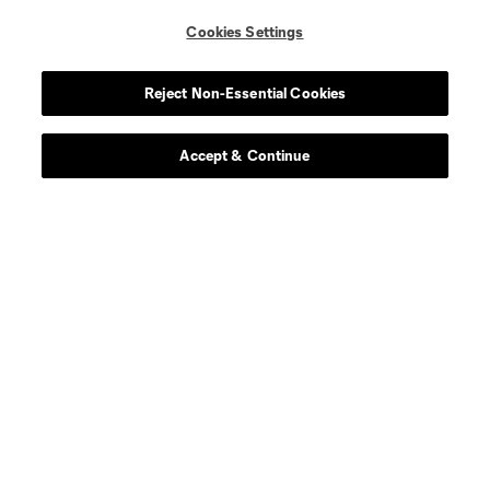
Cookies Settings
Reject Non-Essential Cookies
Accept & Continue
Sitios Web del Club
Club
Tickets
News
MLSSOCCER.COM