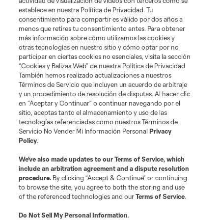
actividad de visualización de videos con terceros como se
establece en nuestra Política de Privacidad. Tu
consentimiento para compartir es válido por dos años a
menos que retires tu consentimiento antes. Para obtener
más información sobre cómo utilizamos las cookies y
otras tecnologías en nuestro sitio y cómo optar por no
participar en ciertas cookies no esenciales, visita la sección
“Cookies y Balizas Web” de nuestra Política de Privacidad
También hemos realizado actualizaciones a nuestros
Términos de Servicio que incluyen un acuerdo de arbitraje
y un procedimiento de resolución de disputas. Al hacer clic
en “Aceptar y Continuar” o continuar navegando por el
sitio, aceptas tanto el almacenamiento y uso de las
tecnologías referenciadas como nuestros Términos de
Servicio No Vender Mi Información Personal
Privacy
Policy
.
We’ve also made updates to our
Terms of Service
, which
include an arbitration agreement and a dispute resolution
More series
procedure.
By clicking “Accept & Continue” or continuing
to browse the site, you agree to both the storing and use
of the referenced technologies and our
Terms of Service
.
Do Not Sell My Personal Information
.