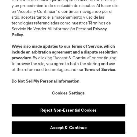
and logos of MLS teams are registered and/or common law trademarks of
y un procedimiento de resolución de disputas. Al hacer clic
MLS or are used with the permission of their owners. Any unauthorized use
en “Aceptar y Continuar” o continuar navegando por el
is forbidden.
sitio, aceptas tanto el almacenamiento y uso de las
tecnologías referenciadas como nuestros Términos de
Servicio No Vender Mi Información Personal
Privacy
Policy
.
We’ve also made updates to our
Terms of Service
, which
include an arbitration agreement and a dispute resolution
procedure.
By clicking “Accept & Continue” or continuing
to browse the site, you agree to both the storing and use
of the referenced technologies and our
Terms of Service
.
Do Not Sell My Personal Information
.
Cookies Settings
Reject Non-Essential Cookies
Accept & Continue