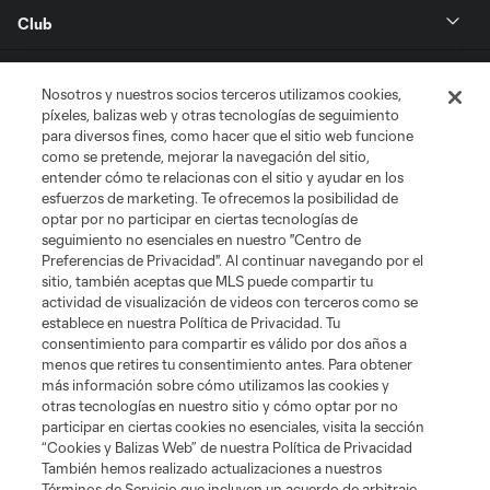
Club
Tickets
Nosotros y nuestros socios terceros utilizamos cookies,
píxeles, balizas web y otras tecnologías de seguimiento
News
para diversos fines, como hacer que el sitio web funcione
como se pretende, mejorar la navegación del sitio,
entender cómo te relacionas con el sitio y ayudar en los
MLSSOCCER.COM
esfuerzos de marketing. Te ofrecemos la posibilidad de
optar por no participar en ciertas tecnologías de
seguimiento no esenciales en nuestro "Centro de
Preferencias de Privacidad". Al continuar navegando por el
sitio, también aceptas que MLS puede compartir tu
actividad de visualización de videos con terceros como se
establece en nuestra Política de Privacidad. Tu
consentimiento para compartir es válido por dos años a
menos que retires tu consentimiento antes. Para obtener
más información sobre cómo utilizamos las cookies y
otras tecnologías en nuestro sitio y cómo optar por no
Terminos de servicio
Politica de privacidad
participar en ciertas cookies no esenciales, visita la sección
Do Not Sell or Share My Personal Information
Cookies Settings
“Cookies y Balizas Web” de nuestra Política de Privacidad
También hemos realizado actualizaciones a nuestros
©2026 MLS. The Major League Soccer and MLS name and shield are
registered trademarks of Major League Soccer, L.L.C. (“MLS”). The names
Términos de Servicio que incluyen un acuerdo de arbitraje