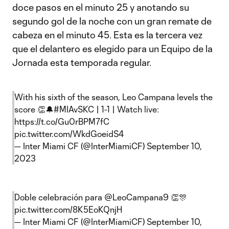
doce pasos en el minuto 25 y anotando su
segundo gol de la noche con un gran remate de
cabeza en el minuto 45. Esta es la tercera vez
que el delantero es elegido para un Equipo de la
Jornada esta temporada regular.
With his sixth of the season, Leo Campana levels the
score 👏🔔
#MIAvSKC
| 1-1 | Watch live:
https://t.co/Gu0rBPM7fC
pic.twitter.com/WkdGoeidS4
— Inter Miami CF (@InterMiamiCF)
September 10,
2023
Doble celebración para
@LeoCampana9
👏🎊
pic.twitter.com/8K5EoKQnjH
— Inter Miami CF (@InterMiamiCF)
September 10,