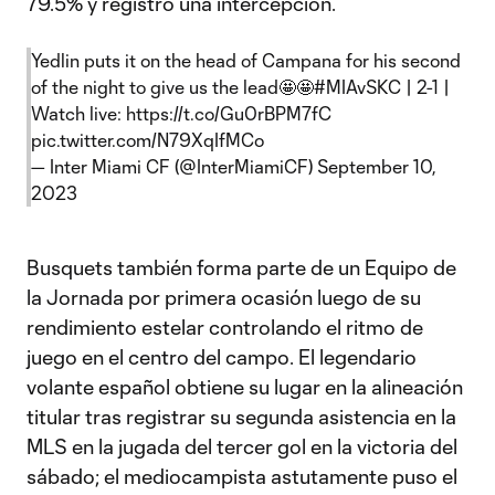
79.5% y registró una intercepción.
Yedlin puts it on the head of Campana for his second
of the night to give us the lead🤩🤩
#MIAvSKC
| 2-1 |
Watch live:
https://t.co/Gu0rBPM7fC
pic.twitter.com/N79XqIfMCo
— Inter Miami CF (@InterMiamiCF)
September 10,
2023
Busquets también forma parte de un Equipo de
la Jornada por primera ocasión luego de su
rendimiento estelar controlando el ritmo de
juego en el centro del campo. El legendario
volante español obtiene su lugar en la alineación
titular tras registrar su segunda asistencia en la
MLS en la jugada del tercer gol en la victoria del
sábado; el mediocampista astutamente puso el