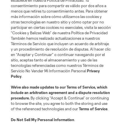
establece en nuestra Política de Privacidad. Tu
consentimiento para compartir es válido por dos años a
menos que retires tu consentimiento antes. Para obtener
más información sobre cómo utilizamos las cookies y
otras tecnologías en nuestro sitio y cómo optar por no
participar en ciertas cookies no esenciales, visita la sección
“Cookies y Balizas Web” de nuestra Política de Privacidad
También hemos realizado actualizaciones a nuestros
Términos de Servicio que incluyen un acuerdo de arbitraje
Terminos de servicio
Politica de privacidad
y un procedimiento de resolución de disputas. Al hacer clic
Do Not Sell or Share My Personal Information
Cookies Settings
en “Aceptar y Continuar” o continuar navegando por el
©2026 MLS. The Major League Soccer and MLS name and shield are
sitio, aceptas tanto el almacenamiento y uso de las
registered trademarks of Major League Soccer, L.L.C. (“MLS”). The names
tecnologías referenciadas como nuestros Términos de
and logos of MLS teams are registered and/or common law trademarks of
Servicio No Vender Mi Información Personal
Privacy
MLS or are used with the permission of their owners. Any unauthorized use
Policy
.
is forbidden.
We’ve also made updates to our
Terms of Service
, which
include an arbitration agreement and a dispute resolution
procedure.
By clicking “Accept & Continue” or continuing
to browse the site, you agree to both the storing and use
of the referenced technologies and our
Terms of Service
.
Do Not Sell My Personal Information
.