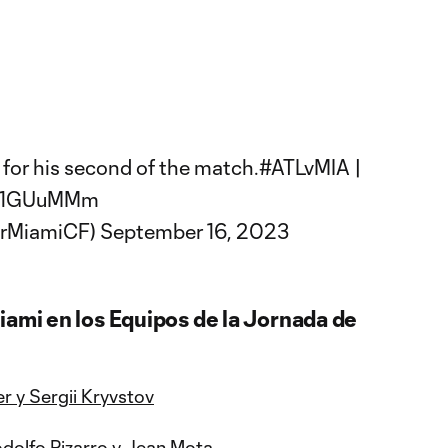
for his second of the match.
#ATLvMIA
|
uwD1GUuMMm
erMiamiCF)
September 16, 2023
iami en los Equipos de la Jornada de
r y Sergii Kryvstov
Rodolfo Pizarro y Jean Mota