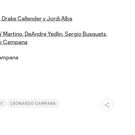
, Drake Callender y Jordi Alba
’ Martino, DeAndre Yedlin, Sergio Busquets,
do Campana
Campana
AY
LEONARDO CAMPANA