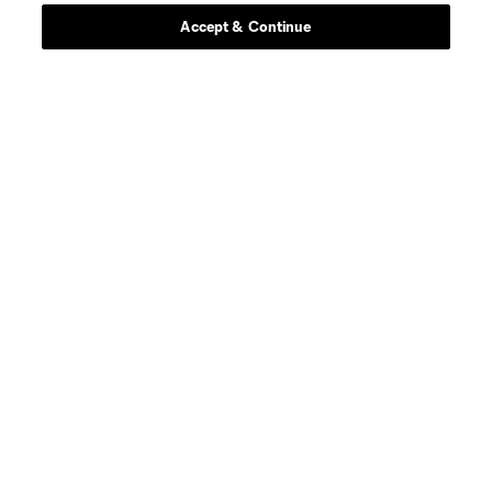
Accept & Continue
Sitios Web del Club
Club
Tickets
News
MLSSOCCER.COM