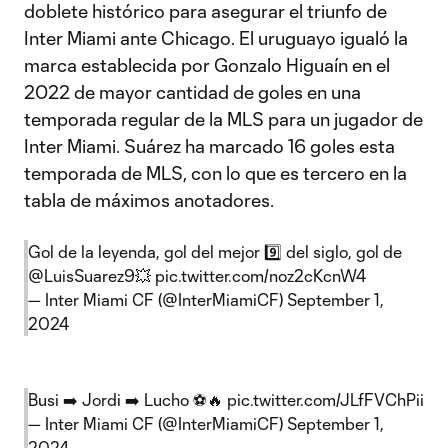
doblete histórico para asegurar el triunfo de
Inter Miami ante Chicago. El uruguayo igualó la
marca establecida por Gonzalo Higuaín en el
2022 de mayor cantidad de goles en una
temporada regular de la MLS para un jugador de
Inter Miami. Suárez ha marcado 16 goles esta
temporada de MLS, con lo que es tercero en la
tabla de máximos anotadores.
Gol de la leyenda, gol del mejor 9️⃣ del siglo, gol de
@LuisSuarez9
💥
pic.twitter.com/noz2cKcnW4
— Inter Miami CF (@InterMiamiCF)
September 1,
2024
Busi ➡️ Jordi ➡️ Lucho ⚽🔥
pic.twitter.com/JLfFVChPii
— Inter Miami CF (@InterMiamiCF)
September 1,
2024