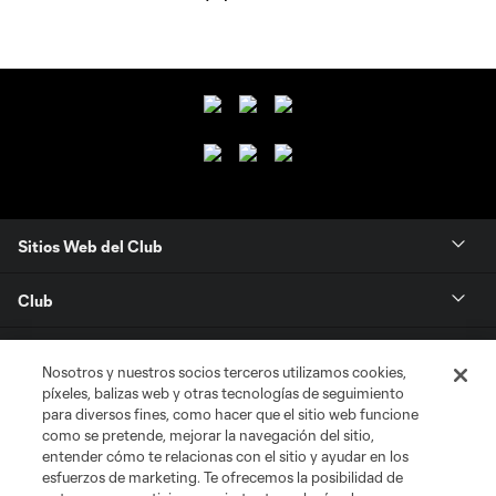
Sitios Web del Club
Club
Tickets
Nosotros y nuestros socios terceros utilizamos cookies,
píxeles, balizas web y otras tecnologías de seguimiento
News
para diversos fines, como hacer que el sitio web funcione
como se pretende, mejorar la navegación del sitio,
entender cómo te relacionas con el sitio y ayudar en los
MLSSOCCER.COM
esfuerzos de marketing. Te ofrecemos la posibilidad de