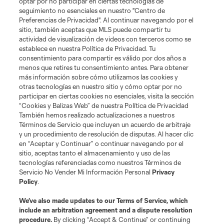
optar por no participar en ciertas tecnologías de
seguimiento no esenciales en nuestro "Centro de
Preferencias de Privacidad". Al continuar navegando por el
sitio, también aceptas que MLS puede compartir tu
actividad de visualización de videos con terceros como se
establece en nuestra Política de Privacidad. Tu
consentimiento para compartir es válido por dos años a
menos que retires tu consentimiento antes. Para obtener
más información sobre cómo utilizamos las cookies y
otras tecnologías en nuestro sitio y cómo optar por no
Terminos de servicio
Politica de privacidad
participar en ciertas cookies no esenciales, visita la sección
Do Not Sell or Share My Personal Information
Cookies Settings
“Cookies y Balizas Web” de nuestra Política de Privacidad
También hemos realizado actualizaciones a nuestros
©2026 MLS. The Major League Soccer and MLS name and shield are
registered trademarks of Major League Soccer, L.L.C. (“MLS”). The names
Términos de Servicio que incluyen un acuerdo de arbitraje
and logos of MLS teams are registered and/or common law trademarks of
y un procedimiento de resolución de disputas. Al hacer clic
MLS or are used with the permission of their owners. Any unauthorized use
en “Aceptar y Continuar” o continuar navegando por el
is forbidden.
sitio, aceptas tanto el almacenamiento y uso de las
tecnologías referenciadas como nuestros Términos de
Servicio No Vender Mi Información Personal
Privacy
Policy
.
We’ve also made updates to our
Terms of Service
, which
include an arbitration agreement and a dispute resolution
procedure.
By clicking “Accept & Continue” or continuing